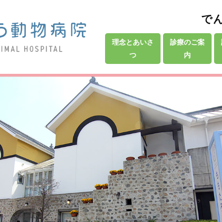
で
理念とあいさ
診療のご案
つ
内