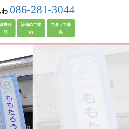
086-281-3044
んわ
診療時
設備のご案
スタッフ募
間
内
集