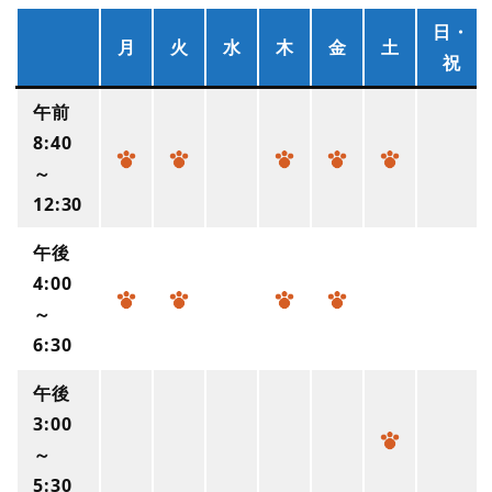
日・
月
火
水
木
金
土
祝
午前
8:40
～
12:30
午後
4:00
～
6:30
午後
3:00
～
5:30